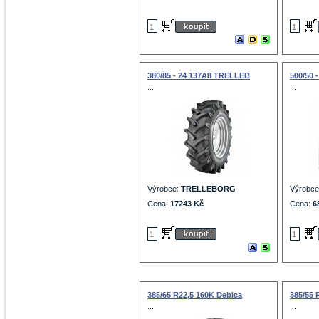
380/85 - 24 137A8 TRELLEB
500/50 
...
...
Výrobce:
TRELLEBORG
Výrobc
Cena:
17243 Kč
Cena:
6
385/65 R22,5 160K Debica
385/55 
...
...