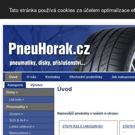
Tato stránka používá cookies za účelem optimalizace e
Úvod
O nás
Kontakty
Obchodní podmínky
Jak nakupovat
Kategorie
Výrobci
Úvod
Disky »
Litá kola »
Pneumatiky »
Nejnovější produkty v našem e-shopu:
Osobní »
SUV & 4x4 »
275/70 R22,5 148/152M Bri
275/70 
Lehké užitkové »
...
...
Motocyklové »