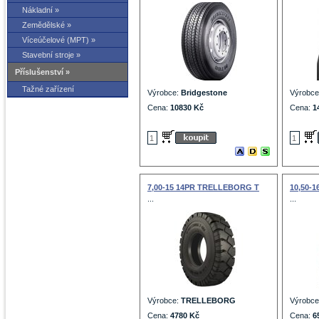
Nákladní »
Zemědělské »
Víceúčelové (MPT) »
Stavební stroje »
Příslušenství »
Tažné zařízení
Výrobce:
Bridgestone
Výrobc
Cena:
10830 Kč
Cena:
1
7,00-15 14PR TRELLEBORG T
10,50-1
...
...
Výrobce:
TRELLEBORG
Výrobc
Cena:
4780 Kč
Cena:
6