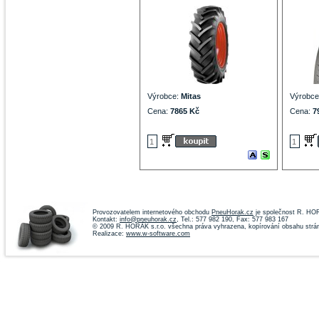
Výrobce:
Mitas
Výrobc
Cena:
7865 Kč
Cena:
7
Provozovatelem internetového obchodu
PneuHorak.cz
je společnost R. HOR
Kontakt:
info@pneuhorak.cz
, Tel.: 577 982 190, Fax: 577 983 167
© 2009 R. HORÁK s.r.o. všechna práva vyhrazena, kopírování obsahu strá
Realizace:
www.w-software.com