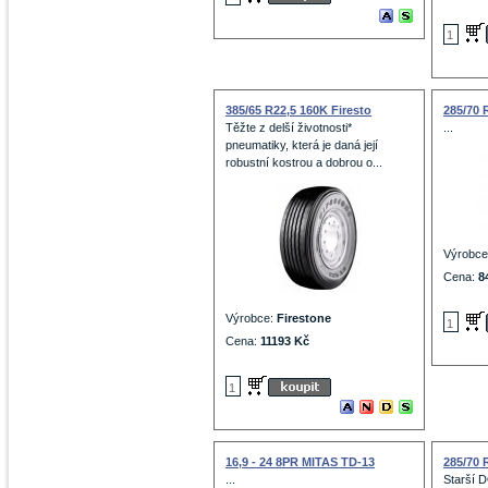
385/65 R22,5 160K Firesto
285/70 
Těžte z delší životnosti*
...
pneumatiky, která je daná její
robustní kostrou a dobrou o...
Výrobc
Cena:
8
Výrobce:
Firestone
Cena:
11193 Kč
16,9 - 24 8PR MITAS TD-13
285/70 
...
Starší D