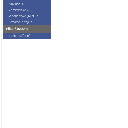
Nákladní »
Zemědělské »
Víceúčelové (MPT) »
Stavební stroje »
Příslušenství »
Tažné zařízení