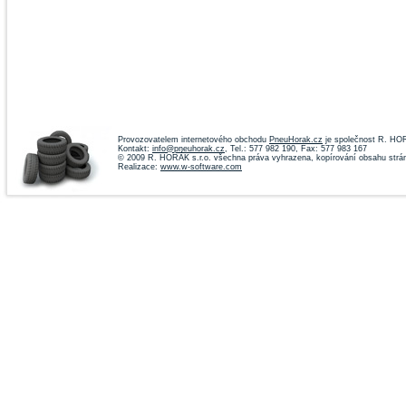
Provozovatelem internetového obchodu
PneuHorak.cz
je společnost R. HOR
Kontakt:
info@pneuhorak.cz
, Tel.: 577 982 190, Fax: 577 983 167
© 2009 R. HORÁK s.r.o. všechna práva vyhrazena, kopírování obsahu strá
Realizace:
www.w-software.com