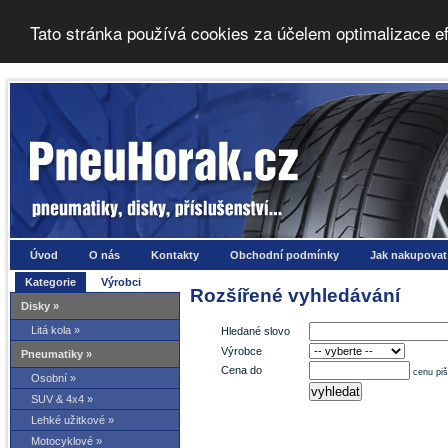
Tato stránka používá cookies za účelem optimalizace e
Úvod
O nás
Kontakty
Obchodní podmínky
Jak nakupovat
Kategorie
Výrobci
Rozšířené vyhledávání
Disky »
Litá kola »
Hledané slovo
Výrobce
Pneumatiky »
Cena do
cenu pi
Osobní »
SUV & 4x4 »
Lehké užitkové »
Motocyklové »