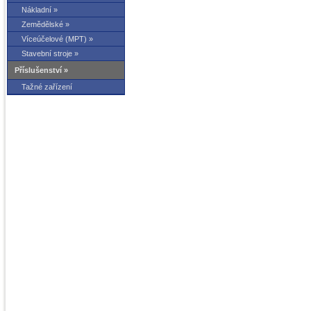
Nákladní »
Zemědělské »
Víceúčelové (MPT) »
Stavební stroje »
Příslušenství »
Tažné zařízení