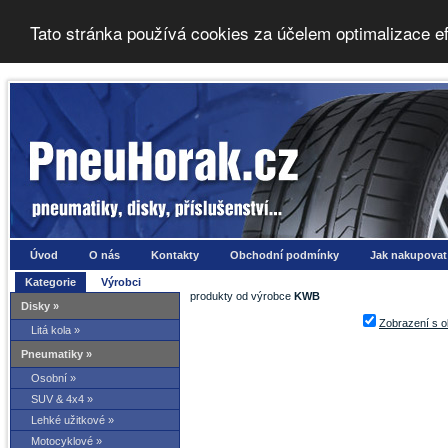
Tato stránka používá cookies za účelem optimalizace e
Úvod
O nás
Kontakty
Obchodní podmínky
Jak nakupovat
Kategorie
Výrobci
produkty od výrobce
KWB
Disky »
Zobrazení s 
Litá kola »
Pneumatiky »
Osobní »
SUV & 4x4 »
Lehké užitkové »
Motocyklové »