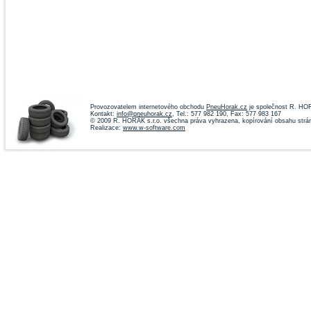
Provozovatelem internetového obchodu
PneuHorak.cz
je společnost R. HOR
Kontakt:
info@pneuhorak.cz
, Tel.: 577 982 190, Fax: 577 983 167
© 2009 R. HORÁK s.r.o. všechna práva vyhrazena, kopírování obsahu strá
Realizace:
www.w-software.com