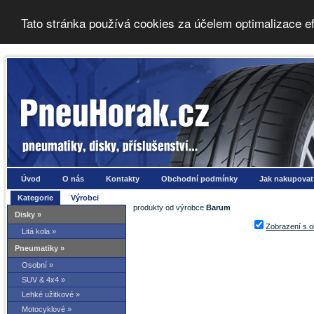
Tato stránka používá cookies za účelem optimalizace e
Úvod
O nás
Kontakty
Obchodní podmínky
Jak nakupovat
Kategorie
Výrobci
produkty od výrobce
Barum
Disky »
Zobrazení s 
Litá kola »
Pneumatiky »
Osobní »
SUV & 4x4 »
Lehké užitkové »
Motocyklové »