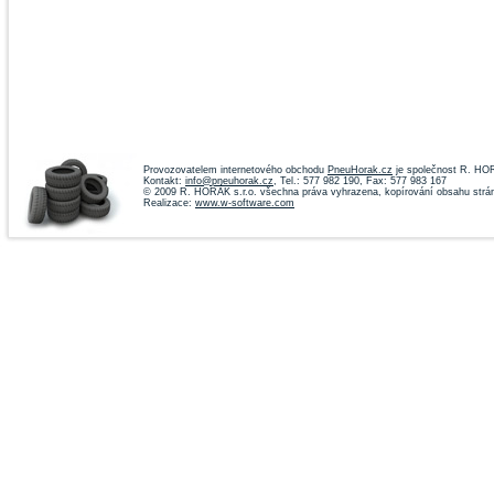
Provozovatelem internetového obchodu
PneuHorak.cz
je společnost R. HOR
Kontakt:
info@pneuhorak.cz
, Tel.: 577 982 190, Fax: 577 983 167
© 2009 R. HORÁK s.r.o. všechna práva vyhrazena, kopírování obsahu strá
Realizace:
www.w-software.com