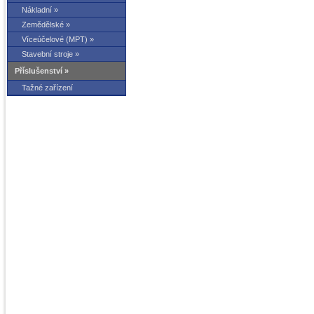
Nákladní »
Zemědělské »
Víceúčelové (MPT) »
Stavební stroje »
Příslušenství »
Tažné zařízení